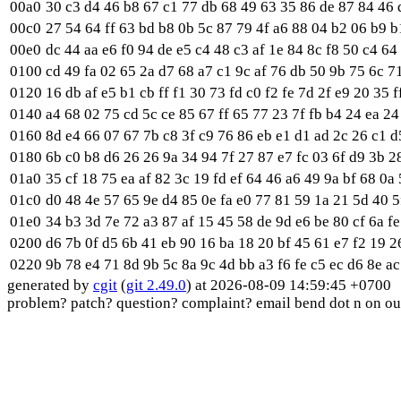
00a0
30 c3 d4 46 b8 67 c1 77 db 68 49 63 35 86 de 87 84 46 d
00c0
27 54 64 ff 63 bd b8 0b 5c 87 79 4f a6 88 04 b2 06 b9 b1
00e0
dc 44 aa e6 f0 94 de e5 c4 48 c3 af 1e 84 8c f8 50 c4 64
0100
cd 49 fa 02 65 2a d7 68 a7 c1 9c af 76 db 50 9b 75 6c 7
0120
16 db af e5 b1 cb ff f1 30 73 fd c0 f2 fe 7d 2f e9 20 35 
0140
a4 68 02 75 cd 5c ce 85 67 ff 65 77 23 7f fb b4 24 ea 2
0160
8d e4 66 07 67 7b c8 3f c9 76 86 eb e1 d1 ad 2c 26 c1 d5
0180
6b c0 b8 d6 26 26 9a 34 94 7f 27 87 e7 fc 03 6f d9 3b 2
01a0
35 cf 18 75 ea af 82 3c 19 fd ef 64 46 a6 49 9a bf 68 0a
01c0
d0 48 4e 57 65 9e d4 85 0e fa e0 77 81 59 1a 21 5d 40 5
01e0
34 b3 3d 7e 72 a3 87 af 15 45 58 de 9d e6 be 80 cf 6a f
0200
d6 7b 0f d5 6b 41 eb 90 16 ba 18 20 bf 45 61 e7 f2 19 2
0220
9b 78 e4 71 8d 9b 5c 8a 9c 4d bb a3 f6 fe c5 ec d6 8e ac
generated by
cgit
(
git 2.49.0
) at 2026-08-09 14:59:45 +0700
problem? patch? question? complaint? email bend dot n on ou