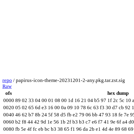
repo
/ papirus-icon-theme-20231201-2-any.pkg.tar.zst.sig
Raw
ofs
hex dump
0000
89 02 33 04 00 01 08 00 1d 16 21 04 b5 97 1f 2c 5c 10 a
0020
05 02 65 6d e3 16 00 0a 09 10 78 6c 63 f3 30 d7 cb 92 
0040
46 62 b7 8b 24 5f 58 d5 fb e2 79 06 bb 47 93 18 fe 7e 9
0060
b2 f8 44 42 9d 1e 56 1b 2f b3 b3 c7 e6 f7 41 9e 6f a4 d0
0080
fb 5e 4f fc eb bc b3 38 65 f1 96 da 2b e1 4d 4e 89 68 69