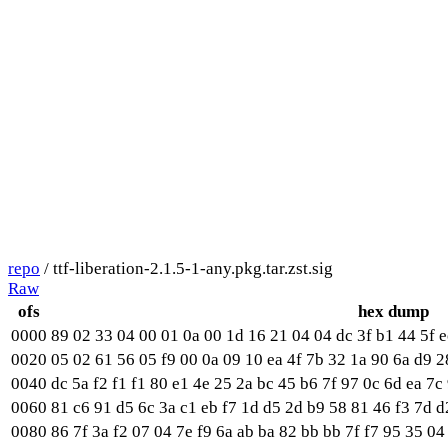
repo
/ ttf-liberation-2.1.5-1-any.pkg.tar.zst.sig
Raw
ofs
hex dump
0000
89 02 33 04 00 01 0a 00 1d 16 21 04 04 dc 3f b1 44 5f e
0020
05 02 61 56 05 f9 00 0a 09 10 ea 4f 7b 32 1a 90 6a d9 2
0040
dc 5a f2 f1 f1 80 e1 4e 25 2a bc 45 b6 7f 97 0c 6d ea 7c
0060
81 c6 91 d5 6c 3a c1 eb f7 1d d5 2d b9 58 81 46 f3 7d d
0080
86 7f 3a f2 07 04 7e f9 6a ab ba 82 bb bb 7f f7 95 35 0