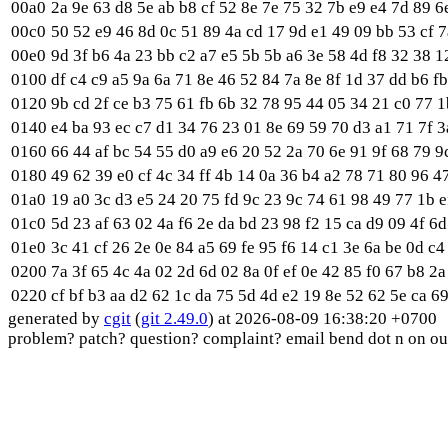
00a0
2a 9e 63 d8 5e ab b8 cf 52 8e 7e 75 32 7b e9 e4 7d 89 6
00c0
50 52 e9 46 8d 0c 51 89 4a cd 17 9d e1 49 09 bb 53 cf 7
00e0
9d 3f b6 4a 23 bb c2 a7 e5 5b 5b a6 3e 58 4d f8 32 38 1
0100
df c4 c9 a5 9a 6a 71 8e 46 52 84 7a 8e 8f 1d 37 dd b6 f
0120
9b cd 2f ce b3 75 61 fb 6b 32 78 95 44 05 34 21 c0 77 1
0140
e4 ba 93 ec c7 d1 34 76 23 01 8e 69 59 70 d3 a1 71 7f 3
0160
66 44 af bc 54 55 d0 a9 e6 20 52 2a 70 6e 91 9f 68 79 9
0180
49 62 39 e0 cf 4c 34 ff 4b 14 0a 36 b4 a2 78 71 80 96 47
01a0
19 a0 3c d3 e5 24 20 75 fd 9c 23 9c 74 61 98 49 77 1b e
01c0
5d 23 af 63 02 4a f6 2e da bd 23 98 f2 15 ca d9 09 4f 6d
01e0
3c 41 cf 26 2e 0e 84 a5 69 fe 95 f6 14 c1 3e 6a be 0d c4
0200
7a 3f 65 4c 4a 02 2d 6d 02 8a 0f ef 0e 42 85 f0 67 b8 2a
0220
cf bf b3 aa d2 62 1c da 75 5d 4d e2 19 8e 52 62 5e ca 6
generated by
cgit
(
git 2.49.0
) at 2026-08-09 16:38:20 +0700
problem? patch? question? complaint? email bend dot n on ou